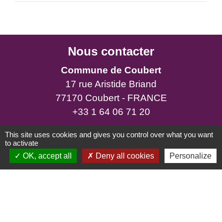
Nous contacter
Commune de Coubert
17 rue Aristide Briand
77170 Coubert - FRANCE
+33 1 64 06 71 20
This site uses cookies and gives you control over what you want
Astreinte :
+33 6 86 30 38 68
to activate
OK, accept all
Deny all cookies
Personalize
Horaires d’ouverture
Lundi : 11 h - 12 h 30 / 15 h - 18 h
Mardi : 15 h - 18 h
Mercredi : 11 h - 12 h 30 / 15 h - 18 h
Jeudi : 15 h - 18 h