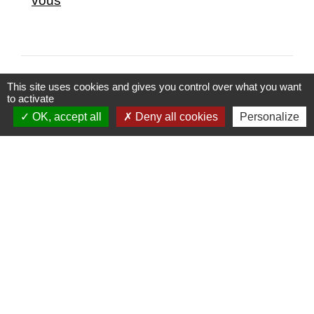
vous
This site uses cookies and gives you control over what you want
to activate
OK, accept all
Deny all cookies
Personalize
Nous contacter
Commune de Coubert
17 rue Aristide Briand
77170 Coubert - FRANCE
+33 1 64 06 71 20
Astreinte :
+33 6 86 30 38 68
Horaires d’ouverture
Lundi : 11 h - 12 h 30 / 15 h - 18 h