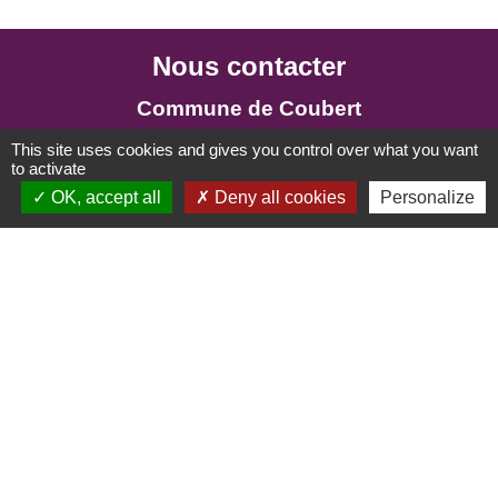
Nous contacter
Commune de Coubert
17 rue Aristide Briand
This site uses cookies and gives you control over what you want
77170 Coubert - FRANCE
to activate
OK, accept all
Deny all cookies
Personalize
+33 1 64 06 71 20
Astreinte :
+33 6 86 30 38 68
Horaires d’ouverture
Lundi : 11 h - 12 h 30 / 15 h - 18 h
Mardi : 15 h - 18 h
Mercredi : 11 h - 12 h 30 / 15 h - 18 h
Jeudi : 15 h - 18 h
Vendredi : 11 h - 12 h 30 / 15 h - 18 h