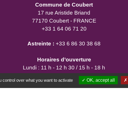
Commune de Coubert
17 rue Aristide Briand
77170 Coubert - FRANCE
+33 1 64 06 71 20
Astreinte :
+33 6 86 30 38 68
Horaires d’ouverture
Lundi : 11 h - 12 h 30 / 15 h - 18 h
Mardi : 15 h - 18 h
 control over what you want to activate
OK, accept all
Mercredi : 11 h - 12 h 30 / 15 h - 18 h
Jeudi : 15 h - 18 h
Vendredi : 11 h - 12 h 30 / 15 h - 18 h
Samedi : 9 h - 12 h