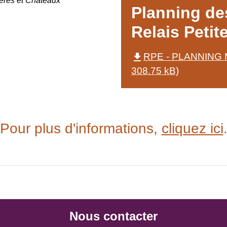
res et Châteaux
Planning des
Relais Petit
file_download
RPE - PLANNING M
308.75 kB)
Pour plus d'informations,
cliquez ici
Nous contacter