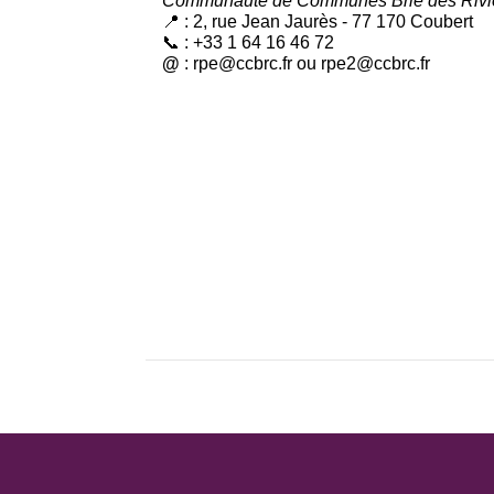
Communauté de Communes Brie des Riviè
📍 : 2, rue Jean Jaurès - 77 170 Coubert
📞 : +33 1 64 16 46 72
@
: rpe@ccbrc.fr ou rpe2@ccbrc.fr