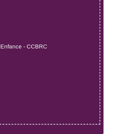
C
e Enfance - CCBRC