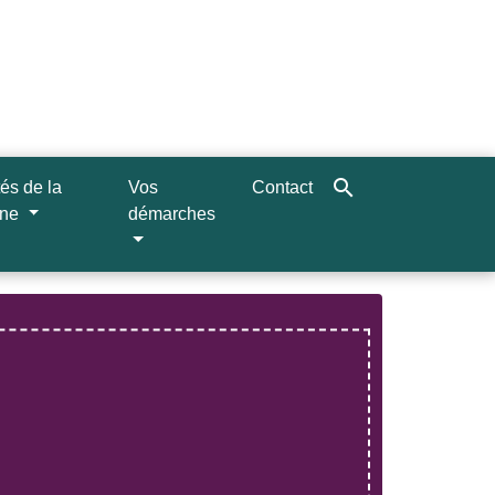
search
tés de la
Vos
Contact
une
démarches