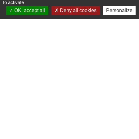
to activate
OK, accept all
Deny all cookies
Personalize
Festivités Estivales 2024 de la
Commune
On se donne rendez-vous ?
1
-2
-3
-4
-5
-
6
-7
-8
-9
Nous contacter
Commune de Coubert
17 rue Aristide Briand
77170 Coubert - FRANCE
+33 1 64 06 71 20