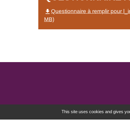
file_download
Questionnaire à remplir pour l_
MB)
This site uses cookies and gives you