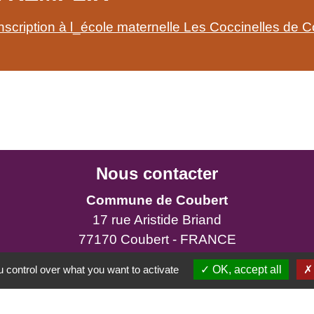
inscription à l_école maternelle Les Coccinelles de 
Nous contacter
Commune de Coubert
17 rue Aristide Briand
77170 Coubert - FRANCE
+33 1 64 06 71 20
 control over what you want to activate
OK, accept all
Astreinte :
+33 6 86 30 38 68