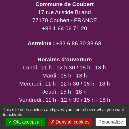
Commune de Coubert
17 rue Aristide Briand
77170 Coubert - FRANCE
+33 1 64 06 71 20
Astreinte :
+33 6 86 30 38 68
Horaires d’ouverture
Lundi : 11 h - 12 h 30 / 15 h - 18 h
Mardi : 15 h - 18 h
Mercredi : 11 h - 12 h 30 / 15 h - 18 h
Jeudi : 15 h - 18 h
Vendredi : 11 h - 12 h 30 / 15 h - 18 h
Samedi : 9 h - 12 h
This site uses cookies and gives you control over what you want
to activate
OK, accept all
Deny all cookies
Personalize