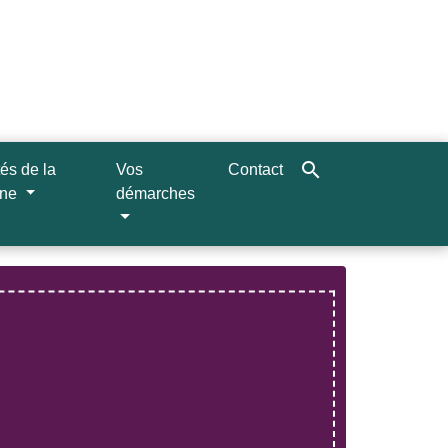
search
tés de la
Vos
Contact
une
démarches