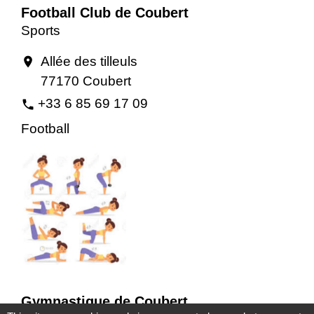
Football Club de Coubert
Sports
Allée des tilleuls
location_on
77170 Coubert
+33 6 85 69 17 09
phone
Football
Gymnastique de Coubert