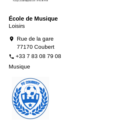
École de Musique
Loisirs
Rue de la gare
location_on
77170 Coubert
+33 7 83 08 79 08
phone
Musique