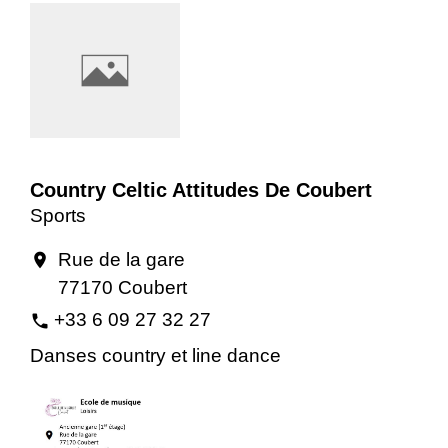
Country Celtic Attitudes De Coubert
Sports
Rue de la gare
location_on
77170 Coubert
+33 6 09 27 32 27
phone
Danses country et line dance