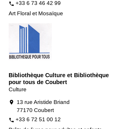
+33 6 73 46 42 99
phone
Art Floral et Mosaïque
Bibliothèque Culture et Bibliothèque
pour tous de Coubert
Culture
13 rue Aristide Briand
location_on
77170 Coubert
+33 6 72 51 00 12
phone