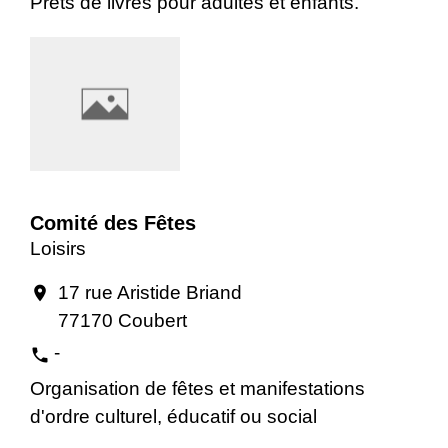
Prêts de livres pour adultes et enfants.
Comité des Fêtes
Loisirs
17 rue Aristide Briand
location_on
77170 Coubert
-
phone
Organisation de fêtes et manifestations
d'ordre culturel, éducatif ou social