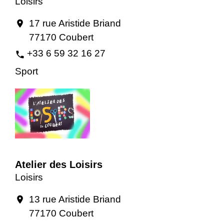
Loisirs
17 rue Aristide Briand
location_on
77170 Coubert
+33 6 59 32 16 27
phone
Sport
Atelier des Loisirs
Loisirs
13 rue Aristide Briand
location_on
77170 Coubert