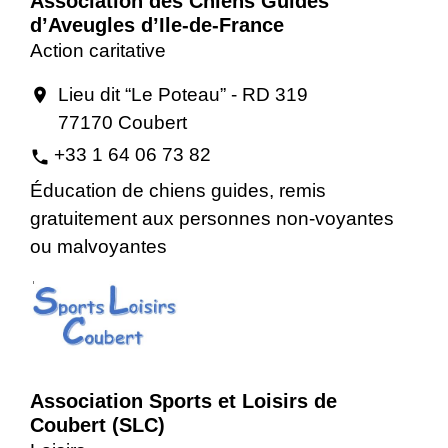
Association des Chiens Guides
d’Aveugles d’Ile-de-France
Action caritative
Lieu dit “Le Poteau” - RD 319
location_on
77170 Coubert
+33 1 64 06 73 82
phone
Éducation de chiens guides, remis
gratuitement aux personnes non-voyantes
ou malvoyantes
Association Sports et Loisirs de
Coubert (SLC)